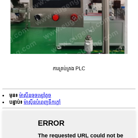
ការគ្រប់គ្រង PLC
មុន៖
ម៉ាស៊ីនចុចម្សៅតូច
បន្ទាប់៖
ម៉ាស៊ីនបំពេញទឹកក្តៅ