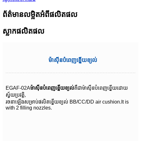
ព័ត៌មានលម្អិតអំពីផលិតផល
ស្លាកផលិតផល
ម៉ាស៊ីនបំពេញខ្នើយខ្យល់
EGAF-02A
ម៉ាស៊ីនបំពេញខ្នើយខ្យល់
គឺជាម៉ាស៊ីនបំពេញខ្នើយដោយ
ស្វ័យប្រវត្តិ,
រចនាឡើងសម្រាប់ផលិតខ្នើយខ្យល់ BB/CC/DD air cushion.It is
with 2 filling nozzles.