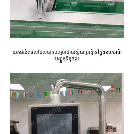
យកផលិតផលដែលបានបញ្ចប់ដោយស្វ័យប្រវត្តិទៅក្នុងឧបករណ៍
បញ្ជូនទិន្នផល