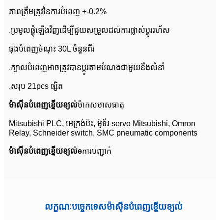
ភាពត្រឹមត្រូវនៃការបំពេញ +-0.2%
.ប្រមូលផ្តុំឡើងវិញដើម្បីជួយសម្រួលដល់ការផ្លាស់ប្តូររហ័ស
ធុងបំពេញចំណុះ 30L ចំនួនពីរ
.ក្បាលបំពេញអាចត្រូវបានប្ដូរតាមបំណងជាមួយនឹងលំនាំ
.សរុប 21pcs ផ្សិត
ម៉ាស៊ីនបំពេញខ្នើយខ្យល់
ម៉ាកសមាសធាតុ
Mitsubishi PLC, អេក្រង់ប៉ះ, ម៉ូទ័រ servo Mitsubishi, Omron
Relay, Schneider switch, SMC pneumatic components
ម៉ាស៊ីនបំពេញខ្នើយខ្យល់
e
ការបញ្ជាក់
លក្ខណៈបច្ចេកទេសម៉ាស៊ីនបំពេញខ្នើយខ្យល់