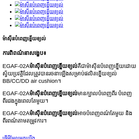
ម៉ាស៊ីនបំពេញខ្នើយខ្យល់
ការពិពណ៌នាសង្ខេប៖
EGAF-02A
ម៉ាស៊ីនបំពេញខ្នើយខ្យល់
គឺជាម៉ាស៊ីនបំពេញខ្នើយដោយ
ស្វ័យប្រវត្តិដែលត្រូវបានរចនាឡើងសម្រាប់ផលិតខ្នើយខ្យល់
BB/CC/DD air cushion។
EGAF-02A
ម៉ាស៊ីនបំពេញខ្នើយខ្យល់
មានក្បាលបំពេញពីរ បំពេញ
ពីរដងក្នុងពេលតែមួយ។
EGAF-02A
ម៉ាស៊ីនបំពេញខ្នើយខ្យល់
អាចបំពេញពណ៌តែមួយ និង
ពីរពណ៌តាមតម្រូវការ។
ផ្ញើអ៊ីមែលមកយើង