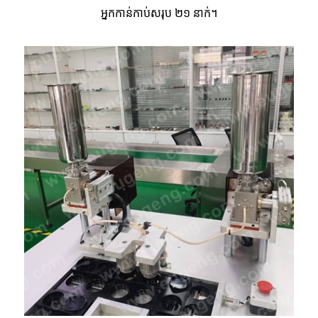
អ្នក​កាន់​កាប់​សរុប ២១ នាក់។