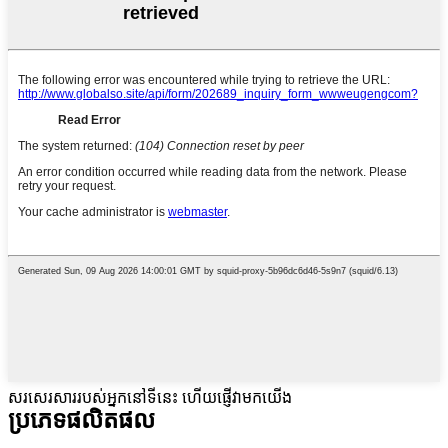
សរសេរសាររបស់អ្នកនៅទីនេះ ហើយផ្ញើវាមកយើង
ប្រភេទផលិតផល