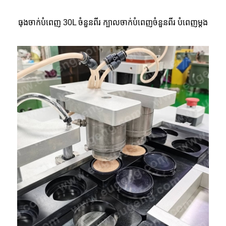
ធុងចាក់បំពេញ 30L ចំនួនពីរ ក្បាលចាក់បំពេញចំនួនពីរ បំពេញម្តង