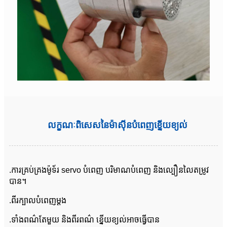
លក្ខណៈពិសេសនៃម៉ាស៊ីនបំពេញខ្នើយខ្យល់
.ការគ្រប់គ្រងម៉ូទ័រ servo បំពេញ បរិមាណបំពេញ និងល្បឿនលៃតម្រូវ
បាន។
.ពីរក្បាលបំពេញម្តង
.ទាំងពណ៌តែមួយ និងពីរពណ៌ ខ្នើយខ្យល់អាចធ្វើបាន