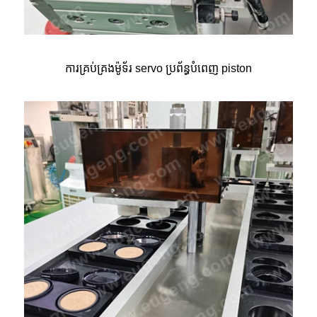
ការគ្រប់គ្រងម៉ូទ័រ servo ប្រព័ន្ធបំពេញ piston