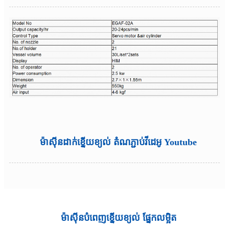
ម៉ាស៊ីនដាក់ខ្នើយខ្យល់ តំណភ្ជាប់វីដេអូ Youtube
ម៉ាស៊ីនបំពេញខ្នើយខ្យល់ ផ្នែកលម្អិត