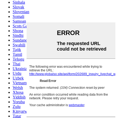
Sinhala
Slovak
Slovenian
Somali
Samoan
Scots Gaelic
Shona
Sindhi
Sundanese
Swahili
Tajik
Tamil
Telugu
Thai
Ukrainian
Urdu
Uzbek
Vietnamese
Welsh
Xhosa
Yiddish
Yoruba
Zulu
Kinyarwanda
Tatar