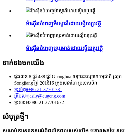
ម៉ាស៊ីនបំពេញម៉ាស្ការ៉ាដោយស្វ័យប្រវត្តិ
ម៉ាស៊ីនបំពេញបបូរមាត់ដោយស្វ័យប្រវត្តិ
ទាក់ទងមកយើង
ផ្ទះលេខ 8 ផ្លូវ 488 ផ្លូវ Guanghua ឧទ្យានឧស្សាហកម្មជាតិ ស្រុក
Songjiang ឆ្នាំ 201616 ក្រុងស៊ាងហៃ ប្រទេសចិន
ទូរស័ព្ទ៖
+86-21-37701781
អ៊ីមែល៖
jasily@eugeng.com
ទូរសារ៖
0086-21-37701672
សំបុត្រថ្មី។
សម្រាប់ការសាកសួរអំពីផលិតផលរបស់យើង ឬតារាងតម្លៃ សូម