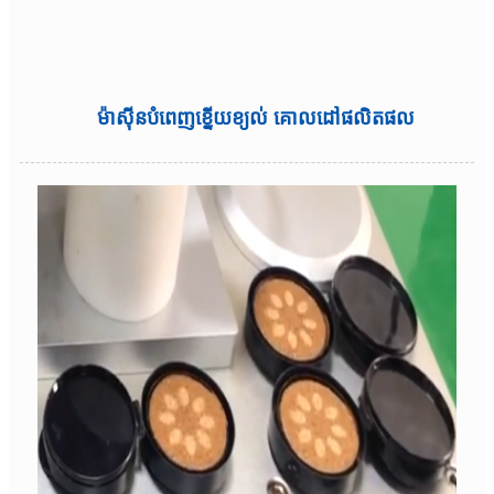
ម៉ាស៊ីនបំពេញខ្នើយខ្យល់ គោលដៅផលិតផល