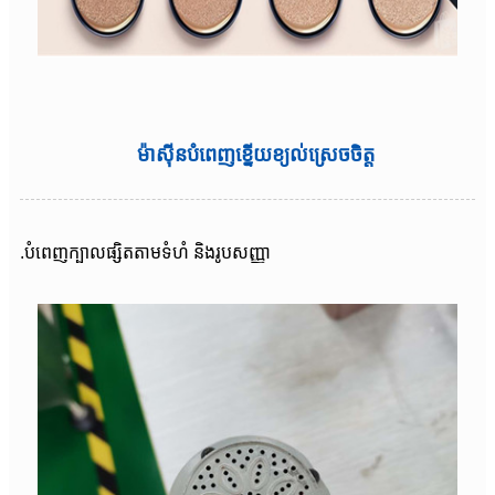
ម៉ាស៊ីនបំពេញខ្នើយខ្យល់ស្រេចចិត្ត
.បំពេញក្បាលផ្សិតតាមទំហំ និងរូបសញ្ញា