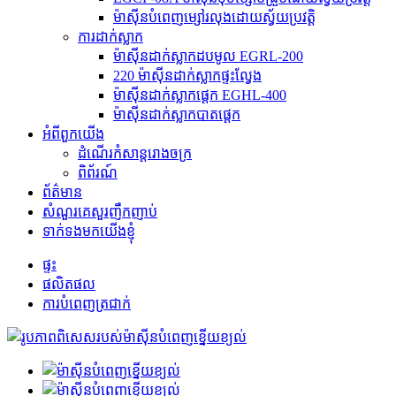
ម៉ាស៊ីនបំពេញម្សៅរលុងដោយស្វ័យប្រវត្តិ
ការដាក់ស្លាក
ម៉ាស៊ីនដាក់ស្លាកដបមូល EGRL-200
220 ម៉ាស៊ីនដាក់ស្លាកផ្ទះល្វែង
ម៉ាស៊ីនដាក់ស្លាកផ្តេក EGHL-400
ម៉ាស៊ីនដាក់ស្លាកបាតផ្តេក
អំពីពួកយើង
ដំណើរកំសាន្តរោងចក្រ
ពិព័រណ៍
ព័ត៌មាន
សំណួរគេសួរញឹកញាប់
ទាក់ទងមកយើងខ្ញុំ
ផ្ទះ
ផលិតផល
ការបំពេញត្រជាក់