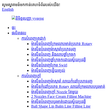
សូមស្វាគមន៍មកកាន់គេហទំព័ររបស់យើង!
English
ផ្ទះ
ផលិតផល
ការបំពេញត្រជាក់
ម៉ាស៊ីនបំពេញក្រែមលាបមាត់ប្រភេទ Rotary
ម៉ាស៊ីនបំពេញម៉ាស្ការ៉ាប្រភេទរុញ
ម៉ាស៊ីនបំពេញ និងលាបថ្នាំក្រចក
ម៉ាស៊ីនបំពេញថ្នាំក្រចកដោយស្វ័យប្រវត្តិ
ម៉ាស៊ីនបំពេញក្រែម Swirl
ម៉ាស៊ីនបំពេញខ្នើយខ្យល់
ការបំពេញក្តៅ
ម៉ាស៊ីនបំពេញម៉ាស្ការ៉ា លាយកំដៅប្រភេទរុញ
ម៉ាស៊ីនកំដៅប្រភេទ Rotary លាយក្រែមលាបបបូរមាត់
ម៉ាស៊ីនបំពេញក្តៅ Nozzle តែមួយ
2 Nozzles Face Cream Filling Machine
ម៉ាស៊ីនបំពេញបបូរមាត់ដោយស្វ័យប្រវត្តិ
Ball Shape Lip Balm Line Filling Line