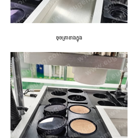
ចុចត្រាខាងក្នុង