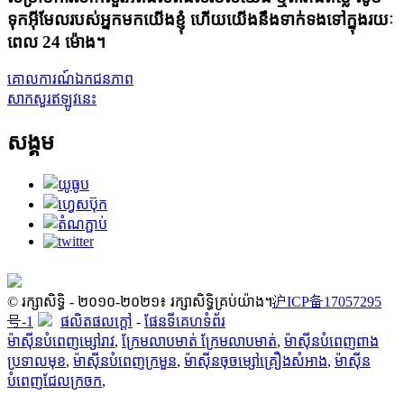
ទុកអ៊ីមែលរបស់អ្នកមកយើងខ្ញុំ ហើយយើងនឹងទាក់ទងទៅក្នុងរយៈ
ពេល 24 ម៉ោង។
គោលការណ៍ឯកជនភាព
សាកសួរឥឡូវនេះ
សង្គម
© រក្សាសិទ្ធិ - ២០១០-២០២១៖ រក្សាសិទ្ធិគ្រប់យ៉ាង។
沪ICP备17057295
号-1
ផលិតផលក្តៅ
-
ផែនទីគេហទំព័រ
ម៉ាស៊ីនបំពេញម្សៅរាវ
,
ក្រែមលាបមាត់ ក្រែមលាបមាត់
,
ម៉ាស៊ីនបំពេញពាង
ប្រទាលមុខ
,
ម៉ាស៊ីនបំពេញក្រមួន
,
ម៉ាស៊ីនចុចម្សៅគ្រឿងសំអាង
,
ម៉ាស៊ីន
បំពេញជែលក្រចក
,