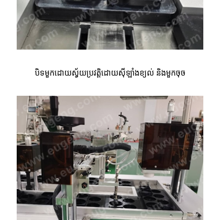
បិទមួកដោយស្វ័យប្រវត្តិដោយស៊ីឡាំងខ្យល់ និងមួកចុច