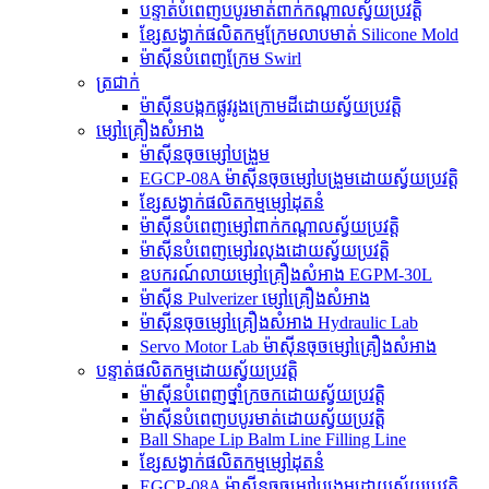
បន្ទាត់បំពេញបបូរមាត់ពាក់កណ្តាលស្វ័យប្រវត្តិ
ខ្សែសង្វាក់ផលិតកម្មក្រែមលាបមាត់ Silicone Mold
ម៉ាស៊ីនបំពេញក្រែម Swirl
ត្រជាក់
ម៉ាស៊ីនបង្កកផ្លូវរូងក្រោមដីដោយស្វ័យប្រវត្តិ
ម្សៅគ្រឿងសំអាង
ម៉ាស៊ីនចុចម្សៅបង្រួម
EGCP-08A ម៉ាស៊ីនចុចម្សៅបង្រួមដោយស្វ័យប្រវត្តិ
ខ្សែសង្វាក់ផលិតកម្មម្សៅដុតនំ
ម៉ាស៊ីនបំពេញម្សៅពាក់កណ្តាលស្វ័យប្រវត្តិ
ម៉ាស៊ីនបំពេញម្សៅរលុងដោយស្វ័យប្រវត្តិ
ឧបករណ៍លាយម្សៅគ្រឿងសំអាង EGPM-30L
ម៉ាស៊ីន Pulverizer ម្សៅគ្រឿងសំអាង
ម៉ាស៊ីនចុចម្សៅគ្រឿងសំអាង Hydraulic Lab
Servo Motor Lab ម៉ាស៊ីនចុចម្សៅគ្រឿងសំអាង
បន្ទាត់ផលិតកម្មដោយស្វ័យប្រវត្តិ
ម៉ាស៊ីនបំពេញថ្នាំក្រចកដោយស្វ័យប្រវត្តិ
ម៉ាស៊ីនបំពេញបបូរមាត់ដោយស្វ័យប្រវត្តិ
Ball Shape Lip Balm Line Filling Line
ខ្សែសង្វាក់ផលិតកម្មម្សៅដុតនំ
EGCP-08A ម៉ាស៊ីនចុចម្សៅបង្រួមដោយស្វ័យប្រវត្តិ