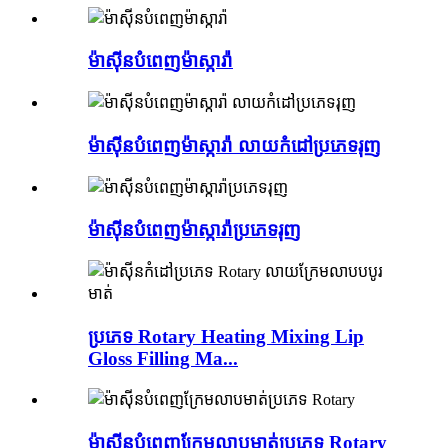
ម៉ាស៊ីនបំពេញម៉ាស្ការ៉ា
ម៉ាស៊ីនបំពេញម៉ាស្ការ៉ា លាយកំដៅប្រភេទរុញ
ម៉ាស៊ីនបំពេញម៉ាស្ការ៉ាប្រភេទរុញ
ប្រភេទ Rotary Heating Mixing Lip
Gloss Filling Ma...
ម៉ាស៊ីនបំពេញក្រែមលាបមាត់ប្រភេទ Rotary